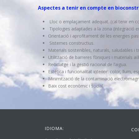
Aspectes a tenir en compte en bioconstru
Lloc o emplaçament adequat. (cal tenir en com
Tipologies adaptades a la zona (integració en 
Orientació i aprofitament de les energies passiv
Sistemes constructius.
Materials sostenibles, naturals, saludables i tr
Utilització de barreres fòniques i materials aï
Reciclatge i la gestió racional de l’aigua.
Estètica i funcionalitat interior: color, llum, e
Minimització de la contaminació electromagn
Baix cost econòmic i social.
IDIOMA:
CO