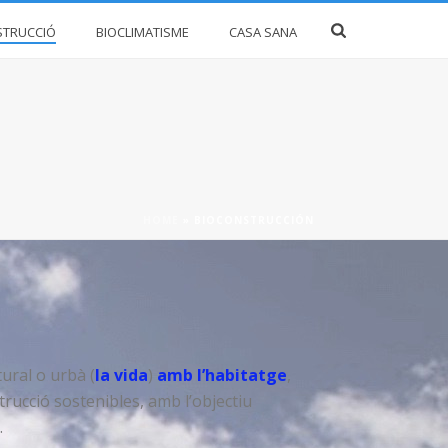
STRUCCIÓ
BIOCLIMATISME
CASA SANA
HOME
»
BIOCONSTRUCCIÓN
tural o urbà (
la vida
)
amb l’habitatge
,
trucció sostenibles, amb l’objectiu
.