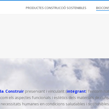
PRODUCTES CONSTRUCCIÓ SOSTENIBLES
BIOCON
da
.
Construir
preservant i vinculant (
integrant
) l’entorn na
 com els aspectes funcionals i estètics dels materials de cons
 necessitats humanes en condicions saludables i sostenibles