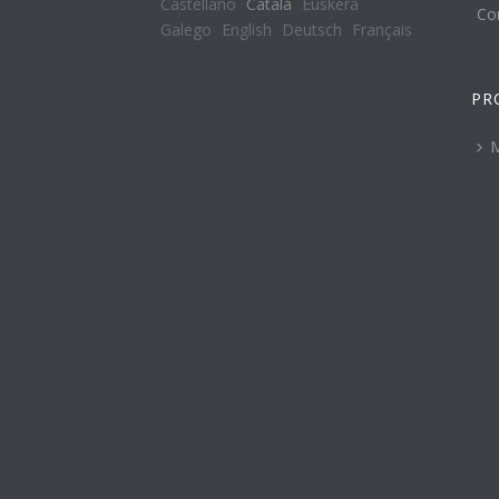
Castellano
Català
Euskera
Co
Galego
English
Deutsch
Français
PR
M