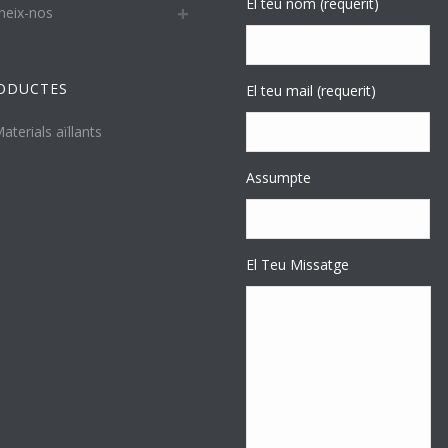
El teu nom (requerit)
neix-nos
ODUCTES
El teu mail (requerit)
aterials aïllants
Assumpte
El Teu Missatge