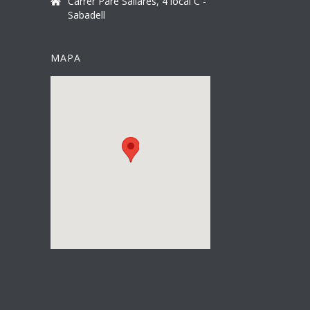
Carrer Pare Sallarès, 4 local C -
Sabadell
MAPA