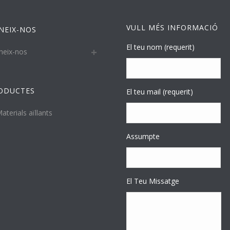
VULL MÉS INFORMACIÓ
NEIX-NOS
El teu nom (requerit)
neix-nos
ODUCTES
El teu mail (requerit)
aterials aïllants
Assumpte
El Teu Missatge