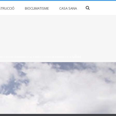
STRUCCIÓ
BIOCLIMATISME
CASA SANA
RUCTION DURABLE
»
TROTTOIRS DURABLES
»
LIÈGE