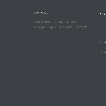
IDIOMA:
CO
Castellano
Català
Euskera
Co
Galego
English
Deutsch
Français
PR
M