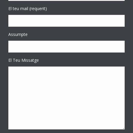
El teu mail (requerit)
Assumpte
El Teu Missatge