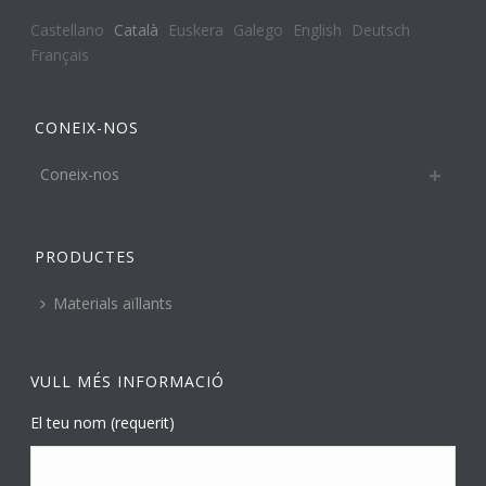
Castellano
Català
Euskera
Galego
English
Deutsch
Français
CONEIX-NOS
Coneix-nos
PRODUCTES
Materials aïllants
VULL MÉS INFORMACIÓ
El teu nom (requerit)