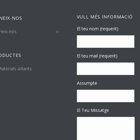
VULL MÉS INFORMACIÓ
NEIX-NOS
El teu nom (requerit)
neix-nos
ODUCTES
El teu mail (requerit)
aterials aïllants
Assumpte
El Teu Missatge