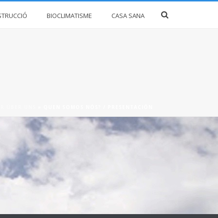
STRUCCIÓ
BIOCLIMATISME
CASA SANA
IR ÜBER UNS
»
QUEN SOMOS NÓS? / PRESENTACIÓN