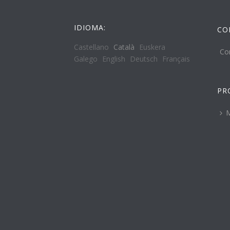
IDIOMA:
CO
Castellano
Català
Euskera
Co
Galego
English
Deutsch
Français
PR
M