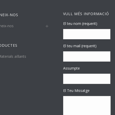
VULL MÉS INFORMACIÓ
NEIX-NOS
El teu nom (requerit)
neix-nos
ODUCTES
El teu mail (requerit)
aterials aïllants
Assumpte
El Teu Missatge