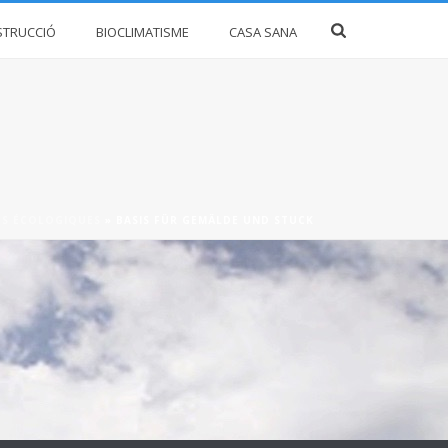
STRUCCIÓ
BIOCLIMATISME
CASA SANA
ES ÉCOLOGIQUES
»
BASIS FÜR GEMÄLDE UND STUCK