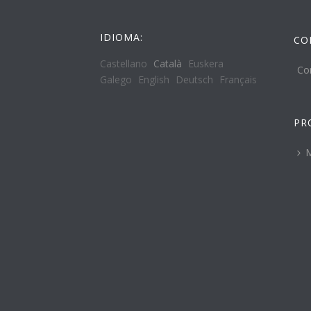
IDIOMA:
CO
Castellano
Català
Euskera
Co
Galego
English
Deutsch
Français
PR
M