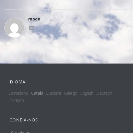
moon
IDIOMA:
Castellano
Català
Euskera
Galego
English
Deutsch
Français
CONEIX-NOS
Coneix-nos