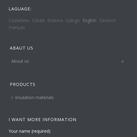
LAGUAGE:
Castellano
Català
Euskera
Galego
English
Deutsch
Français
ABAUT US
About us
PRODUCTS
Insulation materials
I WANT MORE INFORMATION
Your name (required)