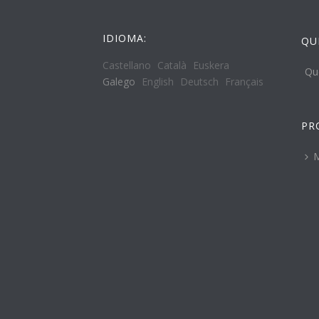
IDIOMA:
QU
Castellano
Català
Euskera
Qu
Galego
English
Deutsch
Français
PR
M