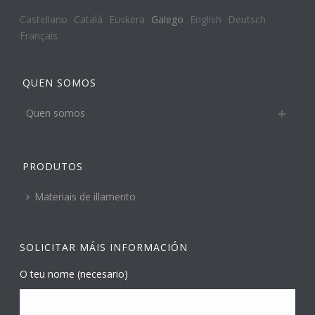
Castellano
Català
Euskera
Galego
English
Deutsch
Français
QUEN SOMOS
Quen somos
PRODUTOS
Materiais de illamento
SOLICITAR MÁIS INFORMACIÓN
O teu nome (necesario)