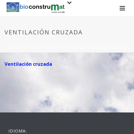
VENTILACIÓN CRUZADA
HOME
»
BIOCONSTRUCCIÓN
»
COMO HACER BIOCONSTRUCCIÓN ?
»
SISTEMAS ARQUITECTONICOS PASIVOS
»
VENTILACIONES CRUZADAS
Ventilación cruzada
IDIOMA: