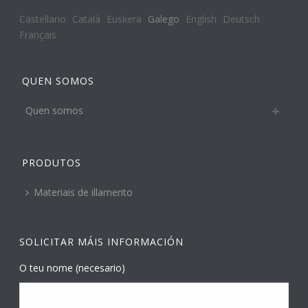
Castellano
Català
Euskera
Galego
English
Deutsch
Français
QUEN SOMOS
Quen somos
PRODUTOS
Materiais de illamento
SOLICITAR MÁIS INFORMACIÓN
O teu nome (necesario)