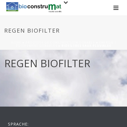
REGEN BIOFILTER
HOME
»
PRODUITS DE CONSTRUCTION DURABLE
»
ENERGIE /
ÉQUIPEMENT DURABLES
»
BIOFILTRES EAUX PLUVIALES
REGEN BIOFILTER
SPRACHE: