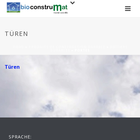
TÜREN
HOME
»
PRODUITS DE CONSTRUCTION DURABLE
»
BOÎTIERS
DURABLES
»
PORTES
Türen
SPRACHE: