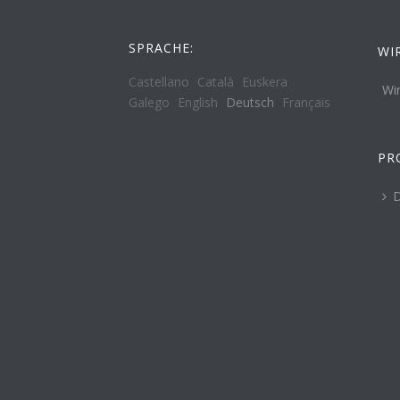
SPRACHE:
WI
Castellano
Català
Euskera
Wi
Galego
English
Deutsch
Français
PR