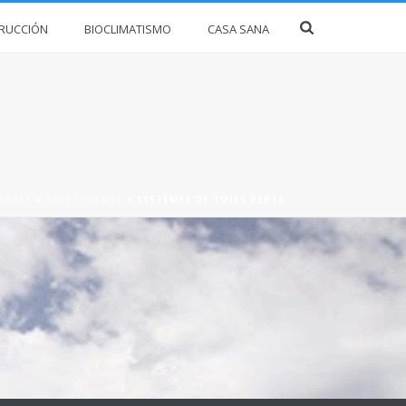
RUCCIÓN
BIOCLIMATISMO
CASA SANA
RABLE
»
REVÊTEMENTS
»
SYSTÈMES DE TOITS VERTS