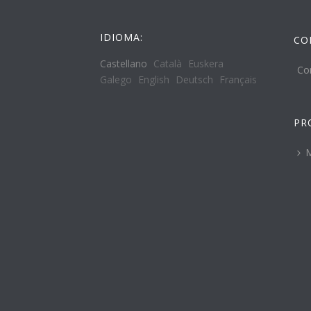
IDIOMA:
CO
Castellano
Català
Euskera
Co
Galego
English
Deutsch
Français
PR
M