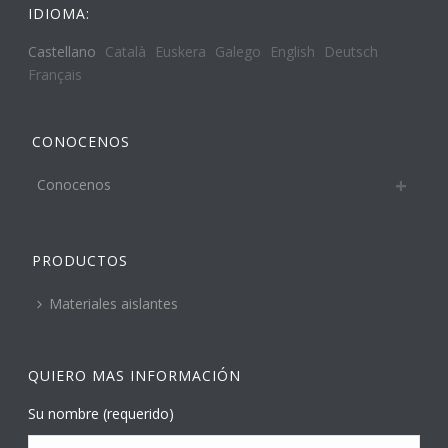
IDIOMA:
Castellano
Català
Euskera
Galego
English
Deutsch
Français
CONOCENOS
Conocenos
PRODUCTOS
Materiales aislantes
QUIERO MAS INFORMACIÓN
Su nombre (requerido)