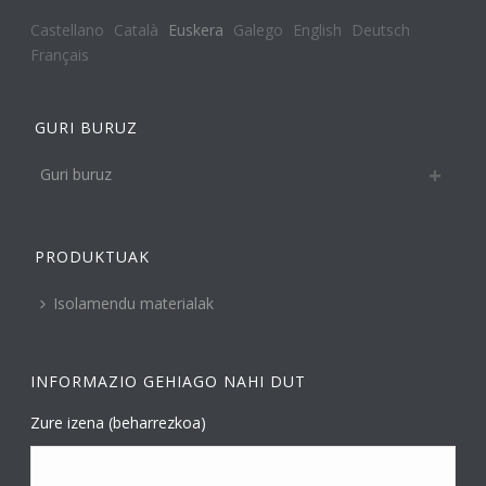
Castellano
Català
Euskera
Galego
English
Deutsch
Français
GURI BURUZ
Guri buruz
PRODUKTUAK
Isolamendu materialak
INFORMAZIO GEHIAGO NAHI DUT
Zure izena (beharrezkoa)