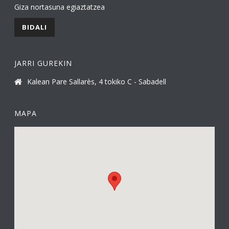
Giza nortasuna egiaztatzea
JARRI GUREKIN
Kalean Pare Sallarès, 4 tokiko C - Sabadell
MAPA