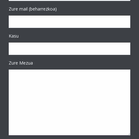
Zure mail (beharrezkoa)
Kasu
Zure Mezua