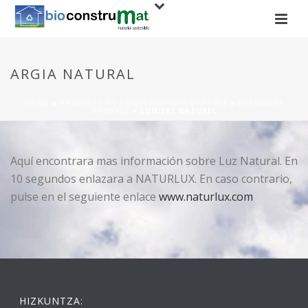
ARGIA NATURAL
HOME
»
PRODUITS DE CONSTRUCTION DURABLE
»
ÉCLAIRAGE
DURABLE
»
LUMIÈRE NATUREL
Aquí encontrara mas información sobre Luz Natural. En
10 segundos enlazara a NATURLUX. En caso contrario,
pulse en el seguiente enlace
www.naturlux.com
HIZKUNTZA: